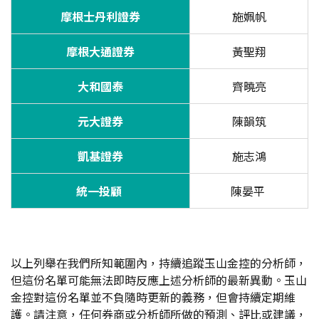
摩根士丹利證券
施姵帆
摩根大通證券
黃聖翔
大和國泰
齊曉亮
元大證券
陳韻筑
凱基證券
施志鴻
統一投顧
陳晏平
以上列舉在我們所知範圍內，持續追蹤玉山金控的分析師，
但這份名單可能無法即時反應上述分析師的最新異動。玉山
金控對這份名單並不負隨時更新的義務，但會持續定期維
護。請注意，任何券商或分析師所做的預測、評比或建議，