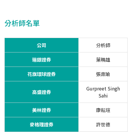
分析師名單
公司
分析師
瑞銀證券
葉曉雄
花旗環球證券
張鼎瑜
Gurpreet Singh
高盛證券
Sahi
美林證券
康耘瑄
麥格理證券
許世德