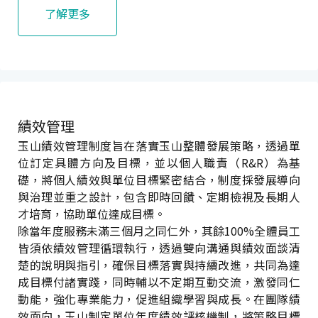
了解更多
績效管理
玉山績效管理制度旨在落實玉山整體發展策略，透過單
位訂定具體方向及目標，並以個人職責（R&R）為基
礎，將個人績效與單位目標緊密結合，制度採發展導向
與治理並重之設計，包含即時回饋、定期檢視及長期人
才培育，協助單位達成目標。
除當年度服務未滿三個月之同仁外，其餘100%全體員工
皆須依績效管理循環執行，透過雙向溝通與績效面談清
楚的說明與指引，確保目標落實與持續改進，共同為達
成目標付諸實踐，同時輔以不定期互動交流，激發同仁
動能，強化專業能力，促進組織學習與成長。在團隊績
效面向，玉山制定單位年度績效評核機制，將策略目標