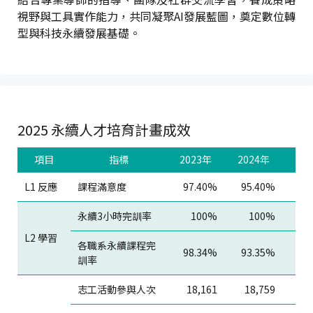
視野與工具實作能力，共同凝聚AI發展藍圖，奠定數位轉
型與科技永續發展基礎。
2025 永續人才培育計畫成效
項目
指標
2023年
2024年
20
L1 反應
課程滿意度
97.40%
95.40%
93
永續3小時完訓率
100%
100%
L2 學習
各職系永續課程完
98.34%
93.35%
97
訓率
志工活動參與人次
18,161
18,759
18