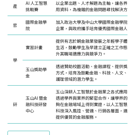
AI 人工智慧
以企業出題、人才解題為主軸，讓各界好
產
挑戰賽
用資料，為複雜的金融問題尋找解決方案
國際金融學
加入政治大學及中山大學國際金融學院之
官
院
企業，與政府攜手培育優秀國際金融人才
提供有志於朝金融業發展之年輕學子體驗
實習計畫
生活，鼓勵學生及早建立正確之工作態度
升其職場適應力與競爭力。
學
透過贊助校園活動、金融課程、提供獎學
玉山獎助學
方式，培育及鼓勵金融、科技、人文、東
金
護理領域的潛力學生。
玉山深耕人工智慧於金融業之各式應用場
玉山AI 暨金
透過學界與業界的緊密合作，讓學界的研
研
融科技研發
夠在金融場域上得到實證，以人工智慧等
中心
科技深入風控、營運、行銷各層面，運用
提供優質的金融服務。