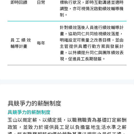
即時回饋
日常
標執行狀況，即時互動溝通並適時
調整，亦可視情況啟動績效輔導機
制。
針對績效落後人員進行績效輔導計
畫，協助同仁共同檢視績效落差，
員工績效
明確設定可衡量之改善目標，並由
每年
輔導計畫
主管提供具體行動方案與發展計
畫，以持續提升同仁與團隊績效表
現，促進員工長期發展。
具競爭力的薪酬制度
具競爭力的薪酬制度
玉山以崗定薪、以績定獎，以職務職責為基礎訂定薪酬
政策，並致力於提供員工足以負擔當地生活水準之薪
資，所有職務起薪均優於勞動基準法規定之最低工資，