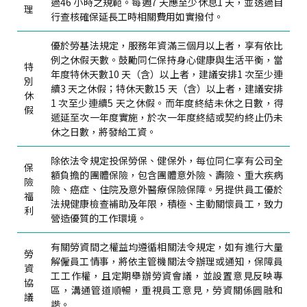
過46 小時之規範。每週7 天應至少休息1 天，並透過自
理
行查核確保延長工時相關費用如實撥付。
優於勞基法規定，服務年資滿三個月以上者，享有依比
例之休假天數。鼓勵同仁保持身心健康與生活平衡，當
特
年度特休天數10 天（含）以上者，建議安排1 次至少連
別
續3 天之休假；特休天數15 天（含）以上者，建議安排
休
1 次至少連續5 天之休假。而年度終結未休之日數，得
假
遞延至次一年度實施，於次一年度終結或契約終止仍未
休之日數，將發給工資。
除依法令規定投保勞保、健保外，每位同仁享有公司全
保
額負擔的團體保險，包含團體意外險、壽險、重大疾病
險
險、癌症、住院及意外醫療保險保障。另提供員工優於
福
法規健康檢查補助及年限，積極、主動關懷員工，致力
利
營造優質的工作環境。
有關勞資間之權益均遵循相關法令規定，如有進行大量
勞
解僱員工情事，將依主管機關法令辦理或通知，保障員
資
工工作權，且定期舉辦勞資會議，並設置意見反映專
協
區，溝通管道順暢，重視員工意見，勞資關係圓融和
議
諧。