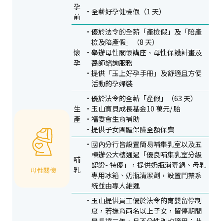
孕
全薪好孕健檢假（1 天）
前
優於法令的全薪「產檢假」及「陪產
檢及陪產假」（8 天）
懷
舉辦母性關懷講座、母性保護計畫及
孕
醫師諮詢服務
提供「玉上好孕手冊」及舒適且方便
活動的孕婦裝
優於法令的全薪「產假」（63 天）
生
玉山寶貝成長基金10 萬元/ 胎
產
福委會生育補助
提供子女團體保險全額保費
國內分行皆設置簡易哺集乳室以及五
棟辦公大樓通過「優良哺集乳室分級
哺
認證- 特優」，提供奶瓶消毒鍋、母乳
乳
專用冰箱、奶瓶清潔劑，設置門禁系
統並由專人維運
玉山提供員工優於法令的育嬰留停制
度，若撫育兩名以上子女，留停期間
最長達三年，且不分性別均適用；此