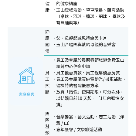
健
的健康講座
康
玉山登峰活動、單車環島、體育活動
（桌球、羽球、籃球、網球、 壘球及
有氧運動等）
節
慶
父、母親節感恩禮金與卡片
關
玉山合唱團與獻給母親的音樂會
懷
員工及眷屬於農曆春節旅遊免費玉山
訓練中心住宿申請
員
員工優惠貸款、員工親屬優惠房貸
工
員工及眷屬購買純電動汽/ 機車補助、
照
健檢特約醫院優惠方案
顧
放寬「婚假」使用期限，可分次休，
以結婚日前10 天起，「1年內彈性安
排」
團
音樂饗宴、藝文活動、志工活動（淨
隊
灘 / 山）
凝
忘年餐會 / 文康旅遊活動
聚