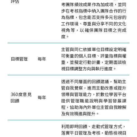
評估
考團隊績效成果作為加成項，並同
步在考核指標中納入團隊合作的行
為指標，包含能否支持多元包容的
工作環境、尊重與分享不同的文化
視角等，以確保團隊目標之完成
度。
主管與同仁依據單位目標設定明確
可衡量的個人目標、評量指標與權
目標管理
每年
重，並擬定行動計畫，定期面談檢
視目標調整方向與執行進度。
透過不同層面的回饋建議，幫助主
管自我覺察，進而主動改善或提升
360度意見
領導與管理能力，於數位學習平台
每年
回饋
提供管理職能說明與學習發展課
程，協助海內外單位主管自我瞭解
及有效精進與提升。
利用即時回饋、走動式管理方式，
落實平日管理及考核，動態檢視目