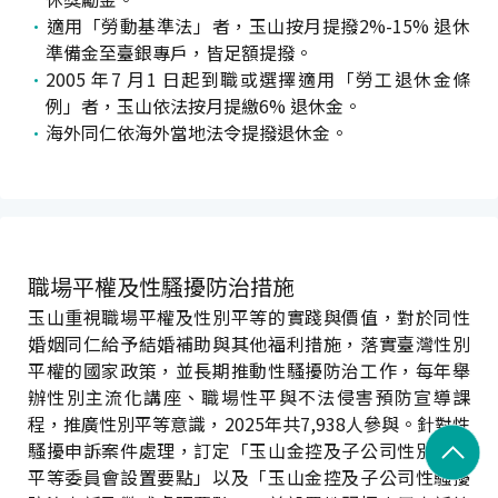
適用「勞動基準法」者，玉山按月提撥2%-15% 退休
準備金至臺銀專戶，皆足額提撥。
2005 年7 月1 日起到職或選擇適用「勞工退休金條
例」者，玉山依法按月提繳6% 退休金。
海外同仁依海外當地法令提撥退休金。
職場平權及性騷擾防治措施
玉山重視職場平權及性別平等的實踐與價值，對於同性
婚姻同仁給予結婚補助與其他福利措施，落實臺灣性別
平權的國家政策，並長期推動性騷擾防治工作，每年舉
辦性別主流化講座、職場性平與不法侵害預防宣導課
程，推廣性別平等意識，2025年共7,938人參與。針對性
騷擾申訴案件處理，訂定「玉山金控及子公司性別工作
平等委員會設置要點」以及「玉山金控及子公司性騷擾