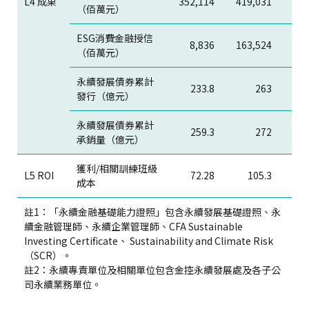
L4 成果
352,114
419,031
521
（佰萬元）
ESG消費金融授信
8,836
163,524
169
（佰萬元）
永續發展債券累計
233.8
263
發行（億元）
永續發展債券累計
259.3
272
承銷量（億元）
獲利/相關訓練班級
L5 ROI
72.28
105.3
1
成本
註1：「永續金融基礎能力證照」包含永續發展基礎證照、永
續金融管理師、永續企業管理師、CFA Sustainable
Investing Certificate、 Sustainability and Climate Risk
（SCR）。
註2：永續專責單位及相關單位包含金控永續發展處及各子公
司永續業務單位。