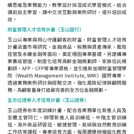
續思維及業務能力。教學設計採混成式學習模式，結合
課前自主學習、課中交流互動與案例研討，提升培訓成
效。
財富管理人才培育計畫（玉山銀行）
玉山以專業與用心守護顧客的財富，財富管理人才培育
計畫涵蓋市場研究、金融商品、稅務與資產傳承、風險
控管及永續金融等面向，奠定穩固專業基礎。另建構專
業養成管道，制度化培育高齡金融規劃師、家族信託規
劃師、AFP、CFP等專業資格，並引進新加坡財富管理學
院（Wealth Management Institute, WMI）國際專業，
透過實務案例研討與經驗交流，強化風險紀律與顧問服
務，為顧客量身打造最完善的全方位金融規劃。
全方位證券人才培育計畫（玉山證券）
玉山證券依年度訓練計畫，配合各業務單位新進人員及
全體主管同仁，辦理新進人員訓練班、中階主管訓練
班、海外商品研習班、敏捷管理、氣候與自然教育訓練
工作坊等課程。專業培育方面，每兩週舉辦模組化教育