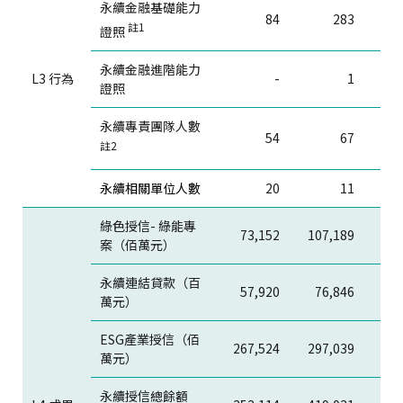
永續金融基礎能力
84
283
註1
證照
永續金融進階能力
L3 行為
-
1
證照
永續專責團隊人數
54
67
註2
永續相關單位人數
20
11
綠色授信- 綠能專
73,152
107,189
137
案（佰萬元）
永續連結貸款（百
57,920
76,846
104
萬元）
ESG產業授信（佰
267,524
297,039
357
萬元）
永續授信總餘額