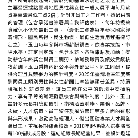
主要營運據點臺灣地區男性與女性一般人員平均每月薪
資為臺灣最低工資2倍；針對非員工之工作者，透過供應
商管理（包含承諾書簽署與自我評估表），每年檢視薪
資確保不低於最低工資。（最低工資為每年參採國家經
濟情形、國民所得、民生物價、最低生活費用等指標訂
定之）。玉山每年參與市場薪酬調查，依專業技能、市
場水準，訂定固定薪，包含本薪、各項津貼及加給；變
動薪含年終獎金與員工酬勞，依職務職責及績效貢獻核
敘薪酬。玉山秉持內部公平與外部公平、同工同酬，提
供合理且具競爭力的薪酬制度。2025年臺灣地區年度薪
酬同員工類別男性與女性薪酬比率皆無顯著差異，持續
檢視性別薪資差距，讓員工能在公平的環境中發揮潛
力，享有平等的職涯發展機會與薪酬制度。此外，玉山
設計多元長期獎勵機制，指標涵蓋財務、業務、品牌、
永續、人才培育、員工留任及風險管理等多方面的有形
與無形成果，激勵高階經理人、傑出關鍵專業人才與全
體員工，重視長期綜合績效。2018年起持續入選臺灣高
薪100指數成分股。連結組織長期經營結果，並設計遞延