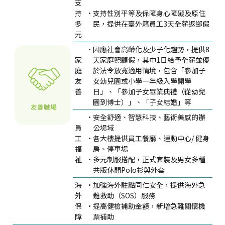
支
持
支持性別平等及保障身心障礙及原住
多
民，提供在臺外籍員工3天全薪返鄉假
元
因應社會高齡化及少子化趨勢，提供8
家
天家庭照顧假，其中1日給予全薪並優
庭
於法令放寬適用情境，包含「參加子
友
女幼兒園或小學一年級入學開學
善
日」、「參加子女畢業典禮（從幼兒
園到博士）」、「子女結婚」等
安全舒適、智慧科技、藝術美感的辦
員
公場域
工
各大樓提供員工餐廳、運動中心/ 健身
福
房、停車場
祉
多元制服搭配，正式套裝及男女多種
共版休閒Polo衫與外套
海
加強海外駐點同仁安全，提供海外急
外
難救助（SOS）服務
保
提高健檢補助金額，新增急難關懷機
障
票補助