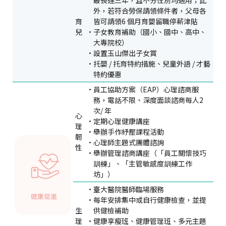
外，若符合勞保請領條件者，父母各
育
皆可請領6 個月育嬰留職停薪津貼
兒
子女教育補助（國小、國中、高中、
大專院校）
設置玉山傑出子女賞
托嬰 / 托育特約措施、兒童外語 / 才藝
特約優惠
員工協助方案（EAP）心理諮商服
務，電話不限、深度面談諮商每人2
次/ 年
心
定期心理健康講座
理
舉辦手作紓壓課程活動
韌
心理師主題式團體諮詢
性
舉辦管理諮商講座（「員工關懷技巧
訓練」、「主管敏感度訓練工作
坊」）
臺大醫院醫師臨場服務
每年安排集中或自行健康檢查，並提
生
供健檢補助
理
健康享瘦班、健康管理班、多元主題