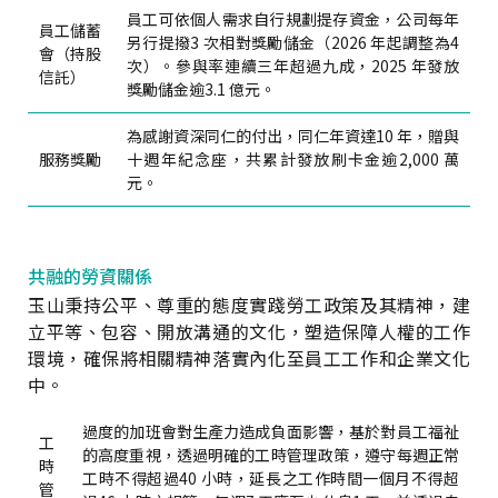
員工可依個人需求自行規劃提存資金，公司每年
員工儲蓄
另行提撥3 次相對獎勵儲金（2026 年起調整為4
會（持股
次）。參與率連續三年超過九成，2025 年發放
信託）
獎勵儲金逾3.1 億元。
為感謝資深同仁的付出，同仁年資達10 年，贈與
服務獎勵
十週年紀念座，共累計發放刷卡金逾2,000 萬
元。
共融的勞資關係
玉山秉持公平、尊重的態度實踐勞工政策及其精神，建
立平等、包容、開放溝通的文化，塑造保障人權的工作
環境，確保將相關精神落實內化至員工工作和企業文化
中。
過度的加班會對生產力造成負面影響，基於對員工福祉
工
的高度重視，透過明確的工時管理政策，遵守每週正常
時
工時不得超過40 小時，延長之工作時間一個月不得超
管