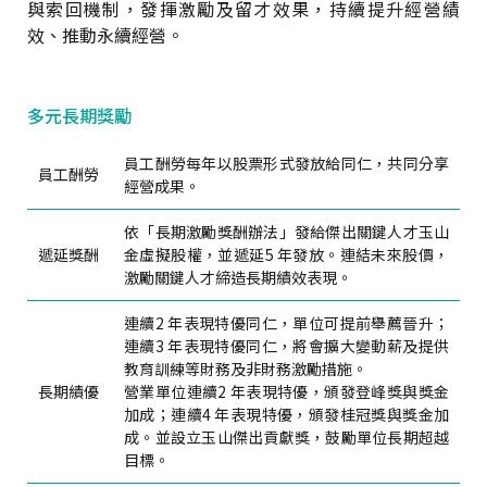
與索回機制，發揮激勵及留才效果，持續提升經營績
效、推動永續經營。
多元長期獎勵
員工酬勞每年以股票形式發放給同仁，共同分享
員工酬勞
經營成果。
依「長期激勵獎酬辦法」發給傑出關鍵人才玉山
遞延獎酬
金虛擬股權，並遞延5 年發放。連結未來股價，
激勵關鍵人才締造長期績效表現。
連續2 年表現特優同仁，單位可提前舉薦晉升；
連續3 年表現特優同仁，將會擴大變動薪及提供
教育訓練等財務及非財務激勵措施。
長期績優
營業單位連續2 年表現特優，頒發登峰獎與獎金
加成；連續4 年表現特優，頒發桂冠獎與獎金加
成。並設立玉山傑出貢獻獎，鼓勵單位長期超越
目標。