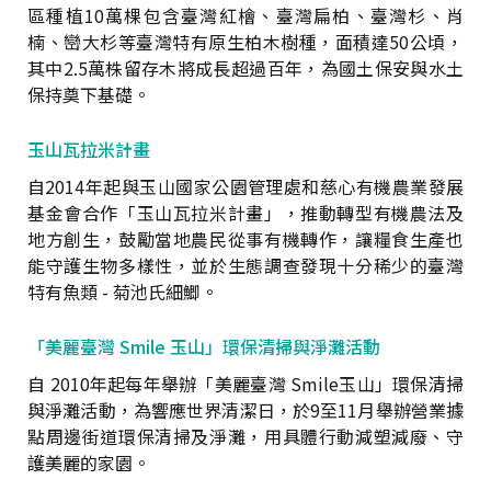
區種植10萬棵包含臺灣紅檜、臺灣扁柏、臺灣杉、肖
楠、巒大杉等臺灣特有原生柏木樹種，面積達50公頃，
其中2.5萬株留存木將成長超過百年，為國土保安與水土
保持奠下基礎。
玉山瓦拉米計畫
自2014年起與玉山國家公園管理處和慈心有機農業發展
基金會合作「玉山瓦拉米計畫」，推動轉型有機農法及
地方創生，鼓勵當地農民從事有機轉作，讓糧食生產也
能守護生物多樣性，並於生態調查發現十分稀少的臺灣
特有魚類 - 菊池氏細鯽。
「美麗臺灣 Smile 玉山」環保清掃與淨灘活動
自 2010年起每年舉辦「美麗臺灣 Smile玉山」環保清掃
與淨灘活動，為響應世界清潔日，於9至11月舉辦營業據
點周邊街道環保清掃及淨灘，用具體行動減塑減廢、守
護美麗的家園。