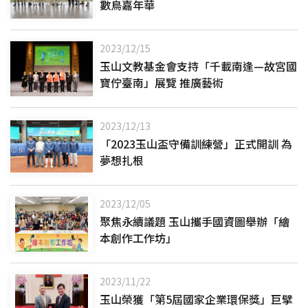
數鳥嘉年華
2023/12/15
玉山文教基金會支持「千載南逢—故宮國
寶佇臺南」展覽 推廣藝術
2023/12/13
「2023玉山盃守備訓練營」正式開訓 為
夢想扎根
2023/12/05
聚焦永續議題 玉山攜手國資圖舉辦「繪
本創作工作坊」
2023/11/22
玉山榮獲「第5屆國家企業環保獎」巨擘