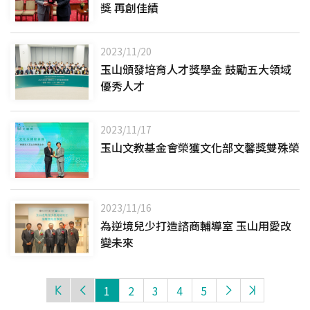
獎 再創佳績
2023/11/20
玉山頒發培育人才獎學金 鼓勵五大領域
優秀人才
2023/11/17
玉山文教基金會榮獲文化部文馨獎雙殊榮
2023/11/16
為逆境兒少打造諮商輔導室 玉山用愛改
變未來
1
2
3
4
5