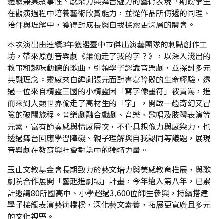
體驗兼具敘事性、感染力與舞台魅力的藝術表現。期盼學生
在觀演過程中培養藝術欣賞能力，並從作品所傳遞的同理、
陪伴與理解中，獲得對成長與自我探索更深層的體會。
本次演出由連續3年獲選臺中市傑出演藝團隊的刺點創作工
坊，帶來原創音樂劇《誰偷走了我的字？》，以深入淺出的
敘事和趣味動聽的歌曲，引領學子認識音樂劇，並探討多元
共融理念。靈感來自編劇張元面對書寫障礙的生命經驗，透
過一位來自精靈王國的小精靈因「寫字像畫符」被責罵，進
而來到人類世界偷走了高材生的「字」，開啟一趟奇幻又冒
險的破關旅程。音樂劇融合戲劇、音樂、歌唱及肢體表演等
元素，富有節奏感與情感層次，不僅具想像力與感染力，也
透過舞台回應學習障礙、親子理解與自我認同等議題，展現
音樂劇在教育與社會對話中的獨特力量。
玉山文教基金會長期致力於藝文培力與美感教育推展，與歌
劇院合作展開「藝起進劇場」計畫，今年邁入第八年，已累
計邀請80所國高中、小學超過3,600位師生參與，持續搭建
學子接觸表演藝術橋樑，深化藝文素養，拓展更寬廣且多元
的文化視野。