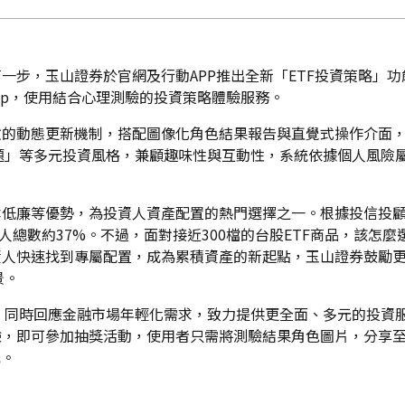
一步，玉山證券於官網及行動APP推出全新「ETF投資策略」
動App，使用結合心理測驗的投資策略體驗服務。
數的動態更新機制，搭配圖像化角色結果報告與直覺式操作介面，
」等多元投資風格，兼顧趣味性與互動性，系統依據個人風險屬
低廉等優勢，為投資人資產配置的熱門選擇之一。根據投信投顧公
資人總數約37%。不過，面對接近300檔的台股ETF商品，該
資人快速找到專屬配置，成為累積資產的新起點，玉山證券鼓勵
景。
時回應金融市場年輕化需求，致力提供更全面、多元的投資服務體驗
，即可參加抽獎活動，使用者只需將測驗結果角色圖片，分享至玉
元。