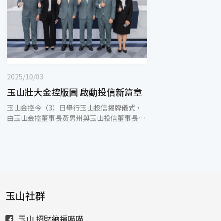
2025/10/03
玉山壯大金控版圖 啟動投信新篇章
玉山金控今（3）日舉行玉山投信揭牌儀式，
由玉山金控董事長黃男州與玉山投信董事長陳
茂欽、總經理梅以德共同揭牌，宣布旗下子公
司保德信投信已於10月1日更名為玉山投信，
啟動投信新篇章。 玉山金控於今年3月18日宣
布取得保德信投信91.2%股權，並於7月1日完
成股權交割，正式成為玉山金控子公司。保德
信投信在台營運超過30年，具有國際視野並且
在地深耕，在台股投資研究擁有扎實根基，也
玉山社群
是國內多家政府、金融機構信賴的全委代操投
信公司，長期深獲顧客及專業投資人肯定。 玉
玉山 招財納福喵喵