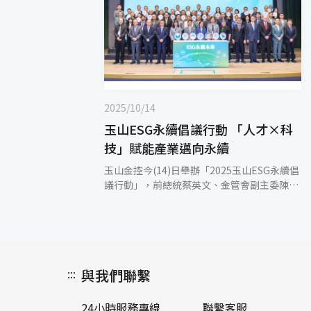
2025/10/14
玉山ESG永續倡議行動 「人才×科
技」賦能產業邁向永續
玉山金控今(14)日舉辦「2025玉山ESG永續倡
議行動」，前總統蔡英文、金管會副主委陳彥
良、銀行局長童政彰蒞臨現場，為活動表達支
持與鼓勵。自2021年起，玉山持續推動ESG永
續倡議，從喚起氣候意識、設定減碳目標、打
造永續轉型平台，到提供金融與非金融整合方
案，逐步串聯企業、政府與學術能量，推動產
:::
與我們聯繫
業邁向永續發展。 本次玉山以人才培育與科技
賦能為主題，號召近200家國內外優質企業、
醫療院所及AI機構共同響應，更邀請來自美
24小時服務專線
聯繫客服