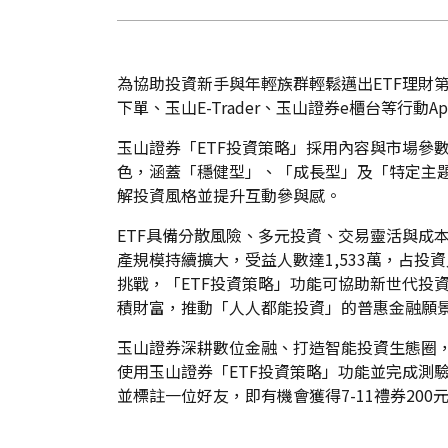
為協助投資新手與年輕族群輕鬆邁出ETF理財第
下單、玉山E-Trader、玉山證券e櫃台等行
玉山證券「ETF投資策略」採用內容與市場參
色，涵蓋「穩健型」、「成長型」及「特定主題
解投資風格並提升互動參與感。
ETF具備分散風險、多元投資、交易靈活與成本
產規模持續擴大，受益人數達1,533萬，占投
挑戰，「ETF投資策略」功能可協助新世代投
積財富，推動「人人都能投資」的普惠金融願
玉山證券深耕數位金融、打造智能投資生態圈，同
使用玉山證券「ETF投資策略」功能並完成測驗
並標註一位好友，即有機會獲得7-11禮券200