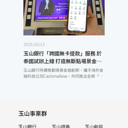
2025/10/13
玉山銀行「跨國無卡提款」服務 於
泰國試辦上線 打造無斷點場景金融
體驗
玉山銀行持續推動場景金融創新，攜手海外金
融科技公司Cashmallow，共同推出全新「跨
國無卡提款服務」，並率先於泰國試辦上線，
成為國內金融機構與海外金融科技公司合作推
動此服務的首例。 玉山銀行存款戶可透過行動
銀行App預約跨國無卡提款，於泰國當地指定
銀行（泰國匯商銀行 Siam Commercial
玉山事業群
Bank，SCB）ATM依指示操作，掃描QR
Code後即可直接提領泰銖現鈔，享受無斷點
且便利的旅遊金融體驗。泰國匯商銀行ATM遍
玉山銀行
玉山證券
玉山創投