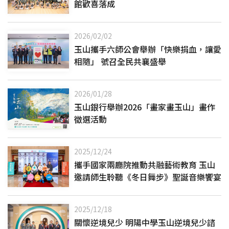
館歡喜落成
2026/02/02
玉山攜手六師公會舉辦「快樂捐血，讓愛
相隨」 號召全民共襄盛舉
2026/01/28
玉山銀行舉辦2026「畫家畫玉山」畫作
徵選活動
2025/12/24
攜手國家兩廳院推動共融藝術教育 玉山
邀請師生聆聽《冬日舞步》聖誕音樂饗宴
2025/12/18
關懷逆境兒少 明陽中學玉山逆境兒少諮