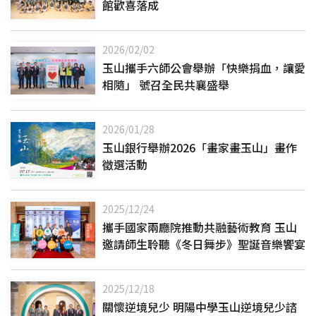
館歡喜落成
2026/02/02
玉山攜手六師公會舉辦「快樂捐血，讓愛
相隨」 號召全民共襄盛舉
2026/01/28
玉山銀行舉辦2026「畫家畫玉山」畫作
徵選活動
2025/12/24
攜手國家兩廳院推動共融藝術教育 玉山
邀請師生聆聽《冬日舞步》聖誕音樂饗宴
2025/12/18
關懷逆境兒少 明陽中學玉山逆境兒少諮