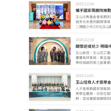
上報名，分為「社會組
2025/12/24
人士則可參加「國際組
攜手國家兩廳院推動
玉山之美。 本次徵選
組總獎金最高新臺幣1
玉山文教基金會長期支
https://www.es
造多元友善的觀賞環境
人士與各界的熱烈響應，
二橋國小共235位玉
呈現玉山不同的風貌與
人文素養的重要基石。
善、美。
教育最具意義且珍貴的
2025/12/18
子的第一段劇場記憶。
關懷逆境兒少 明陽
與支持，讓藝術不僅留
奏多首風格多元的經典
玉山金控、玉山志工基
的《芭蕾舞曲》，並帶
署署長林憲銘、衛生福
經典聖誕樂曲，為年末
學校捐建的第三座專業
融藝術，已舉辦超過三
支持矯正學校亟需扶持
場體驗，成為孩子心中
驗，往往有物質成癮、
2025/12/01
團隊，讓學生能夠在安
玉山培育人才獎學金
因一時迷惘或環境因素
僅要傳授知識，更肩負
人才是推動國家發展與
放鬆自在的氛圍，透過
秀學生獲獎，分別在管
談空間命名，展現教育
野，並培養愛與關懷的
的反毒教育、後端的戒
獎學金，肯定來自商管
暖且專業的心理支持，
起特別設立「玉山培育