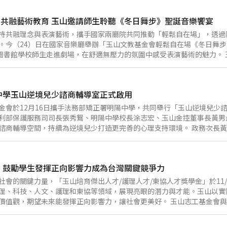
」、「學生組」及「國際組」三大組別，具中華民國國籍者可報名參加「
」。玉山期盼匯聚來自世界各地具潛力的藝術人才，以創新多元的視角，
共融藝術教育 玉山邀請師生聆聽《冬日舞步》聖誕音樂饗宴
各組將分別錄取首獎1名、特選1～3名、優選1～5名，頒發獎金、獎狀及
40萬元，國際組總獎金最高美元13萬元。詳細資訊請見『畫家畫玉山』活
持共融理念與表演藝術，攜手國家兩廳院共同推動「輕鬆自在場」，透過
unbank.com.tw/event/drawesun/esunbank.html。 「畫
。今（24）日在國家音樂廳舉辦「玉山文教基金會輕鬆自在場《冬日舞
迄今累計超過5,000件作品參賽，並於2022年首設國際組，吸引來自
山圖書館學校師生走進劇場，在舒適無壓力的氛圍中感受表演藝術的魅力。
豐富的情感，累積藝術文化的底蘊。得獎作品也將在全臺北中南巡迴展出
我們深信美感教育能啟發孩子觀察、想像與表達的能力，看見他們在劇場
回饋。透過「輕鬆自在場」與「藝術零距離計畫」，基金會致力於讓資源
國家兩廳院藝術總監劉怡汝也開心的提到，輕鬆自在場的核心在於「共融
中學玉山逆境兒少諮商輔導室正式啟用
在舞台，更走進孩子與社會的生活日常。 本次演出節目《冬日舞步》以
曲目，包括柴可夫斯基《睡美人圓舞曲》、神秘的《糖梅仙子之舞》、熱
金會於12月16日攜手法務部矯正署明陽中學，共同舉行「玉山逆境兒少
來蕭士塔高維奇《第二號圓舞曲》的濃厚俄式爵士風情。音樂會最後以《
利部保護服務司司長張秀鴛、明陽中學校長涂志宏、玉山金控董事長黃男
獻上平安與祝福，引領孩子在音樂旅程中感受共融與關懷。 自2015年起
諮商輔導空間，持續為逆境兒少打造更完善的心理支持環境。 政務次長
十場演出活動，陪伴逾七千名學生走進劇場。未來，玉山將持續讓輕鬆自
的觸法少年，是CSR社會企業的典範。少年矯正學校收容的對象是一群
亮起的一束光，陪伴成長，也讓藝術持續在生活裡悄悄綻放。
情緒行為困擾，法務部陸續在各少年矯正學校引進輔導老師、特教老師，
全、安心的空間，逐步建構穩定的內在力量。 玉山金控董事長黃男州分
 鼓勵學生發揮正向影響力成為台灣關鍵競爭力
而偏離正軌，如同逆境中的一顆種子，需要突破堅硬的土壤，才能成長茁
著心理輔導與陪伴的使命，玉山希望透過資源的投入，成為逆境兒少、師
社會的關鍵力量，「玉山培育傑出人才/護理人才/東協人才獎學金」於11/
玩偶、抱枕、掛畫、植栽等布置，營造溫馨且具隱密性的多功能會談空間
理、科技、人文、護理和東協等領域，展現亮眼的潛力與才能。玉山以實
與關懷的深度連結。 為培養學生正確價值觀並關懷青少年的成長，玉山自
價值觀，期望未來能發揮正向影響力，讓社會更美好。 玉山志工基金會與玉
毒關懷雙向投入，打造反毒教育行動車、培育反毒志工進入校園，並捐建
、法律、經濟、電機、資工、資管、美術、音樂等多元領域學生的傑出表現
未來將持續投入對社會正向發展的領域，讓愛與希望在社會中形成正向循
護理人才獎學金」，獎勵在學業與臨床實習表現優異且具服務熱忱的護理