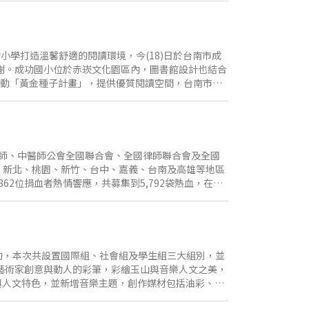
能量。 玉山文教基金會董事陳勸仁亦表示，閱讀是孩
2座、全台第44座「數位愛的書庫」，持續將數位閱
台灣閱讀文化基金會董事何正卿則回應，基金會長期深
位資源。凱旋國小具備良好的閱讀推動基礎與數位學
小學打造溫馨舒適的閱讀環境，今(18)日於台南市成
活動，讓數位閱讀融入校園日常，擴大教學實踐成
謝。成功國小位於赤崁文化園區內，圖書館設計也結合
氛圍，並將數位工具融入教學現場，協助學生從文本閱
推動「黃金種子計畫」，提供優質閱讀空間，台南市已
書庫」可強化學校數位閱讀推動基礎，拓展教學應用
過布可星球平台培養學生閱讀習慣，相信在企業資源與
體的力量，持續推動優質教育資源向下扎根，未來也將
銘表示，百年學校歷經七年配合赤崁文化園區整建，成
，終於在今天，迎來具有象徵意義的玉山圖書館。學
滿書香的空間中拓展視野並走向更寬廣的世界。 玉山金控董
同的盼望。感謝玉山世界卡貴賓及玉山志工的支持與
師、中醫師公會全國聯合會、全國律師聯合會及全國
手各界教育夥伴共同推動「英語手牽手」輔導計畫、
台北、新北、桃園、新竹、台中、嘉義、台南及高雄等地區
們能茁壯成為大樹，匯聚成繁茂森林，帶動更多正向
62位捐血者熱情響應，共募集到5,792袋熱血，在此
，台灣的捐血率名列世界前茅，但受到疫情、極端氣候
援國人需求，玉山金控與六師公會志工們，以行動支
會、玉山銀行及玉山證券員工在捐血點擔任志工，協助
，六師公會理事長或主要代表與玉山銀行總經理林隆政
影響力，匯集更多人的熱血和愛心，在緊急時刻發揮
活動，本次共設置國際組、社會組及學生組三大組別，並
保國人醫療所需，幫助更多有需要的人。 玉山金控實
藝術家創意與動人的彩筆，彩繪玉山與音樂人文之美，
愛心捐血活動外，也持續關懷偏鄉及弱勢，包括育幼院
與人文特色，並新增音樂主題，創作媒材包括油彩、壓
志同道合夥伴的力量，一同邁向永續美好的未來。
即日起至臺北時間2026年7月17日(五)截止，採線