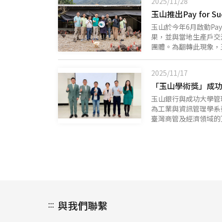
2025/11/28
堅持對未來護理與健康
玉山推出Pay for 
際跨境人才，設立玉山
業並建立對台灣的認識
玉山於今年6月啟動Pay
獎學金，更積極推動海
果，並與當地生產戶交
實踐為社會培育造就一
團體。為翻轉此現象，
都能在各自擅長領域發
制，確保每一份善款都
銀行、文教及志工基金
2025/11/17
識、搭建微型養雞場及
生活品質。 在本次專
後進行公益捐款，為偏
玉山銀行與成功大學管
成每月淨收入目標。目
為工業與資訊管理學系蔡
並提升經濟收入，有效
臺灣商管及經濟領域的
宇表示：「傳統公益服
文的教授，自2010年
聚焦於帶來實質改變的
校友，在金控各子公司
會金融方案，並透過嚴
灣商管領域的競爭力，
可能。玉山學術獎展現
重視研究與教學的卓越
玉山長期以來的投入與
序(Ranking and 
樣還會改變程序的淘汰判斷時
:::
與我們聯繫
(Indifference
體的優化做法，並透過