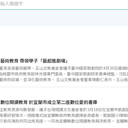
藝術教育 帶領學子「藝起進劇場」
臺灣表演藝術顯學，玉山文教基金會攜手臺中國家歌劇院於4月30日邀請桃
由桃園市政府教育局林光偉專門委員、臺中國家歌劇院李惠美總監、汪虹
藝術的認識，並深化藝術教育。 玉山文教基金會董事陳勸仁表示，玉山
續透過美感教育的實踐，以具體行動支持教育品質提升，並為下一個世代
帶領學生認識多元的表演形式，體驗兼具敘事性、感染力與舞台魅力的藝
、陪伴與理解中，獲得對成長與自我探索更深層的體會。 本次演出由連
數位閱讀教育 於宜蘭市成立第二座數位愛的書庫
的字？》，以深入淺出的敘事和趣味動聽的歌曲，引領學子認識音樂劇，
位來自精靈王國的小精靈因「寫字像畫符」被責罵，進而來到人類世界偷
注教育資源均衡發展，攜手台灣閱讀文化基金會於3月18日在宜蘭市凱旋
音樂、歌唱及肢體表演等元素，富有節奏感與情感層次，不僅具想像力與
推廣研習場次，捐贈儀式由宜蘭縣政府教育處陳金奇處長、凱旋國小陳銘
劇在教育與社會對話中的獨特力量。 玉山文教基金會長期致力於藝文培
行長何鴻鈞共同出席見證，一同為宜蘭縣數位閱讀教育再添新頁。 宜蘭
，已累計邀請80所國高中、小學超過3,600位師生參與，持續搭建學子
習的結合已成為校園重要方向。感謝玉山文教基金會與台灣閱讀文化基金