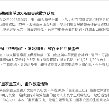
教師培力，為學校提供更充足的教學支持，也為宜蘭縣閱讀教育注入新的
位工具則為教學現場帶來更多延伸與應用的可能，此次設立據點為宜蘭縣第
耕閱讀 第200所圖書館歡喜落成
孩子培養閱讀素養與自主學習能力，建構更完善的數位閱讀教學環境。 
也持續投入數位閱讀素養教學支持，期待協助學校有效整合閱讀教學與數
金會自2007年發起「玉山黃金種子計畫」，致力於在閱讀資源相對不足的
愛的書庫」資源到位後，將可進一步結合課程教學、教師研習與學生學習
玉山圖書館啟用典禮，現場由玉山合唱團、學生們用溫暖歌聲表達祝福與感
在陳銘俊校長帶領下，近年積極發展閱讀與數位學習，持續營造校園閱讀
化傳承與多元文化融合的意義。 台南市市長黃偉哲提到，感謝玉山長期
題探究與表達分享，逐步建立閱讀理解與自主學習能力，透過「數位愛的
圖書館，展現企業對教育與社會責任的投入。台南長期推動閱讀教育，透
文教基金會長期以實際行動支持教育發展，透過結合企業、學校與民間團
國小的孩子必能在書香中成長，於閱讀中展翅飛翔。 成功國小校長陳建
現場需求，陪伴孩子在閱讀中拓展視野，在學習中累積成長力量。
順利「回家」。在沒有校舍、圖書館的日子，成功師長持續用心耕耘閱讀
辦「快樂捐血，讓愛相隨」 號召全民共襄盛舉
OPE200、建城300、台南400」作為連結主軸，期盼孩子們在這座充
是國家未來的希望，讓他們快樂成長，成為對社會有貢獻的人，是大家共
血，以支援醫療用血供應無虞，玉山金控與中華民國會計師、醫師、牙醫
力量，才能夠打造一座又一座圖書館。透過玉山黃金種子計畫平台，也攜
續9年共同舉辦「快樂捐血 讓愛相隨」捐血活動，於1/27~1/30在
、反毒教育及兒少關懷等，期待在這片充滿愛與關懷的土地上，黃金種子
、百貨商場、捷運站及玉山銀行據點等人潮聚集處設立捐血點，合計有3,8
福。 台灣推動捐血運動至今已超逾50年，在全體國人共同努力與投入下
冬期間血庫時常告急。為協助調節與增補血庫存量，確保醫療體系即時支
官網、FB粉專等數位平台，號召許多民眾投入捐血行列，同時由六師公
6「畫家畫玉山」畫作徵選活動
訊及現場引導等工作，讓醫護人員能更專注於捐血作業。 啟動儀式當天
政表示，六師公會與玉山長期攜手、共同投入，透過彼此資源的整合擴大
美麗家園及重視人文藝術的初衷，舉辦2026「畫家畫玉山」 繪畫徵件
進入長達九天的春節連假，更需提早調節與準備血液庫存的安全存量，確
00萬元獎金，邀請國內外熱愛繪畫的藝術人士及學生踴躍報名，期盼透過
公司治理、環境永續並投入各項社會公益與關懷活動，除連續27年舉辦
一份心力。 本次「畫家畫玉山」徵選主題聚焦玉山國家公園的生態景物
關懷學童、推動偏鄉診療服務…等，發揮正向影響力，期望未來結合更多
豐富藝術創作的維度，傳達對自然環境永續以及藝術人文的關懷。徵件期間自