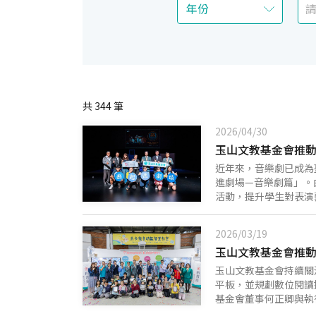
共
344
筆
2026/04/30
玉山文教基金會推動
近年來，音樂劇已成為
進劇場—音樂劇篇」。
活動，提升學生對表演
的深遠影響，未來將持
今年透過音樂劇主題，
2026/03/19
並從作品所傳遞的同理
玉山文教基金會推動
創音樂劇《誰偷走了我
礙的生命經驗，透過一
玉山文教基金會持續關
程。音樂劇融合戲劇、
平板，並規劃數位閱讀
認同等議題，展現音樂
基金會董事何正卿與執
計畫，今年邁入第八年
展，閱讀教育與數位學