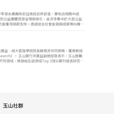
南向政策推動及擴大與東協人才交流，玉山持續培養國
國家優秀學生來台就讀研究所，透過來台學習提升專
金融、資訊工程、智慧科學相關研究所就讀。除了提供
續長張綸宇率領永續團隊前往南投武界部落，實地訪視期中成
流，進一步促進產業與學術的共同成長。 玉山將秉持
察到公益團體資源呈現兩極化，金流多集中於大型公益
業能力與國際視野的未來希望。期待這些得獎的學子
也能獲得捐款支持。透過結合社會金融與成果導向機
本次PFS專案以賦能偏鄉弱勢族群為主，玉山金控、
住民長者創造穩定經濟來源。透過傳授科學化飼養知
私廚主廚料理的雞肉產品，成功增加經濟收入並改善
社會企業，推動賦能工作，並約定達成社會影響力目標
家戶、建設30個數位生產設備及合作生產家戶穩定達
理洪廣益、成大管理學院院長蘇佩芳共同頒獎，獲獎教授
訪查過程中，參與生產的居民均表示透過自身投入生產
search》。 玉山銀行洪廣益副總經理表示，玉山鼓勵
達成的比例，進行相應的捐款。 玉山金控永續長張綸
同領域，頒發給在該領域Top 3頂尖期刊發表研究論
，不僅確保公益資金產生最大化社會回饋，更將金融資本
，累計共4位教授獲獎；此外，近200位成功大學畢業
延伸至更多社會議題。未來也將持續攜手顧客推動創新社
的帶動下，可以打造研究與教學的正向循環，提升臺
創永續未來。
為知識的價值投注資源時，則有機會為未來開啟無限的
力量。作為綜合大學的一員，成功大學管理學院不僅
穩步向前、不斷探索知識疆界的力量來源。誠摯感謝
新努力。 成大蔡青志教授得獎論文探討排序與選擇程
數估計(Variance Estimation)；但實際上，首階段取
n, PICS)。老師的研究假設常態分佈情況下，推導無異域
玉山社群
露現有方法因為忽略首階段樣本數的效應而過度保守，進一步設計具
的學術研究、傑出的教師、優質的教育環境，才能培育