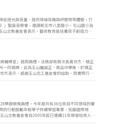
社會組」與「學生組」，海外藝術創作者及在臺外籍
融合自然永續與音樂元素彩繪玉山，表現具生命力的
得獎作品專輯，社會組總獎金最高新臺幣350萬元，學生
動官網：
降低燈光與音量、提供降噪耳機與紓壓物等體驗，打
家畫玉山」系列活動自2012年首辦以來，已成功舉辦三屆並受到熱愛藝術
步》」聖誕音樂會，邀請新北市八里國小、屯山國小及
72個國家的海外藝術家踴躍參與。透過藝術家的畫筆，
 玉山文教基金會表示，藝術教育是培養孩子創造力與
，讓社會大眾一同欣賞美麗的畫作，共享藝術的真、
中閃亮的眼神與專注的神情，是基金會推動文化藝術
不足及偏鄉地區的孩子能親身走進劇場，打造屬於孩
與尊重」，特別感謝玉山文教基金會長期以來的投入
冬季、聖誕與舞蹈為主題，由管風琴、鋼琴與打擊樂合
情的《俄羅斯舞曲》，以及德布西《小組曲》中輕快
諮商輔導室」啟用典禮。法務部政務次長黃世杰、矯正
聖善夜》、《以馬內利懇求降臨》、《普世歡騰》等
州一同揭牌，此為玉山繼誠正、敦品中學後，於矯正
，玉山透過實際行動與國家兩廳院連續11年攜手推動共
黃世杰表示，感謝玉山志工基金會的協助，用實際行動
在場與藝術教育的力量走進更多人群，願每一次的劇
需要特別關懷的孩子，絕大多數均面對著成長逆境經
並增編心理及社工人員，建立跨專業、跨領域的整合
享，教育是改變社會最關鍵的力量，孩子成長過程可能
壯。矯正體系的教育工作極為艱辛且重要，老師們不
長更堅實的後盾。 全新的諮商輔導室以大地色系打造
28舉辦頒獎典禮，今年度共有36位來自不同領域的優
，並結合明陽中學師生的巧思，為每間各具特色的會
際的行動鼓勵年輕學子持續學習專業、拓展國際視
2021年起開始投入「反毒教育及兒少關懷」，從前端
山文教基金會自2005年起已連續21年頒發培育人才
矯正學校逆境兒少諮商輔導室，為逆境青少年提供溫
。因應社會對護理服務的需求日益提升，自2020年
環。
學生。今年遴選出9位優秀護理人才獲獎，鼓勵獲獎者