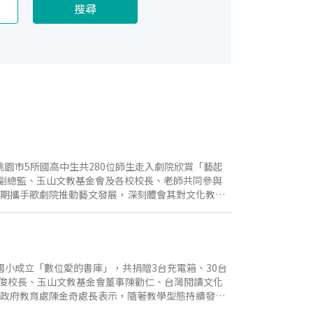
搜尋
園市5所國高中生共280位師生走入劇院欣賞「藝起
副總監、玉山文教基金會及各校校長、老師共同參與
長期攜手歌劇院推動藝文發展，深刻體會其對文化教育
厚植藝文根基。臺中國家歌劇院總監李惠美亦表示，
術表現。期盼學生在觀演過程中培養藝術欣賞能力，
續3年獲選臺中市傑出演藝團隊的刺點創作工坊，帶來原
並探討多元共融理念。靈感來自編劇張元面對書寫障
走了高材生的「字」，開啟一趟奇幻又冒險的破關旅
國小成立「數位愛的書庫」，共捐贈3台充電箱、30台
感染力，也透過舞台回應學習障礙、親子理解與自我
俊校長、玉山文教基金會董事陳勸仁、台灣閱讀文化
力與美感教育推展，與歌劇院合作展開「藝起進劇場」
縣政府教育處陳金奇處長表示，隨著教學型態持續發
接觸表演藝術橋樑，深化藝文素養，拓展更寬廣且多元的
會共同投入資源，支持凱旋國小推動數位閱讀，透過