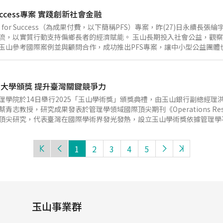
照護工作的熱誠與初心，成為守護民眾健康的堅實力量。 為響應政府新
Success專案 實踐創新社會金融
「培育東協人才獎學金」，鼓勵柬埔寨、緬甸、越南、泰國與馬來西亞等
與產學關係。今年共有9位東南亞國家學生獲獎，分別於商業經濟、財務
 for Success（為成果付費，以下簡稱PFS）專案，昨(27)日永
外據點與東協地區優質大學合作，深化台灣與東協國家在金融人才上的交
流，以實質行動支持偏鄉長者的經濟賦能。 玉山長期投入社會公益，觀
流的傑出人才理念，打造支持多元人才成長的優質環境，積極培育具備專
玉山參考國際案例並與顧問合作，成功推出PFS專案，讓中小型公益團體
光發熱，回饋社會，攜手共創更繁榮且充滿希望的未來。
能為社會帶來實質且可量化的正向改變。 為回應城鄉差距與高齡化社會，
會與長期投入地方發展的社會企業及公益團體合作，為經濟弱勢的偏鄉原
導入數位化輔助設備等，以低門檻與輕量的工作負擔，結合米其林餐廳、
「玉山學術獎」成功大學頒獎 提升臺灣關鍵競爭力
案中，玉山銀行透過前期優惠貸款，支持具備系統性翻轉偏鄉發展困境的
鄉發展尋找解決方案。專案設定的績效指標包含在弱勢地區建立20個生產
理學院於14日舉行2025「玉山學術獎」頒獎典禮，由玉山銀行副總經
前已成功建立4個生產家戶、建設10套輔助設備並達成初期淨收入標準。
青志教授，研究成果發表於管理學領域國際頂尖期刊《Operations Re
改善原本的生活品質。後續將持續追蹤指標達成情形，基金會將依據實際
頂尖研究，代表臺灣在國際學術界發光發熱，設立玉山學術獎依據管理學不
務效益難以量化，捐款資金投入與社會成果間缺乏連結，透過PFS模式
設立迄今，共頒發96座玉山學術獎。玉山與成大從2021年合作玉山學術獎
創新服務。」玉山期望以PFS模式成為結合金融與公益捐款的新典範，
、國內外各單位都有相當優秀的表現，相信在學校的努力以及玉山學術獎
謹的「影響力評估」，落實每一分捐款的社會價值，陪伴臺灣偏鄉社群共
1
2
3
4
5
為國家培育更多傑出人才。 成大管理學院蘇佩芳院長提到，當社會願意
企業對高等教育與學術的支持與肯定，為一股推動知識與創新前進的重要
，更致力於跨領域與產學共創，有這份支持讓我們深感溫暖，也成為教師
支持，成大管理學院將持續放眼國際，為培育頂尖人才與推動跨域知識創
Selection Procedures)中「首階段取樣」，傳統的首階段樣本數主要用於變異
點，影響錯誤選擇機率(Probability of Incorrect Selectio
玉山事業群
 Zone, IZ)及IZ-free程序中，PICS與首階段樣本數的精確關係，揭
數值實驗展示優化做法的成效。 人才是國家競爭力的領先指標，有頂尖