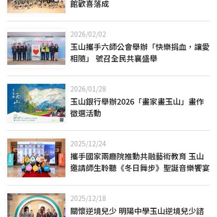
館歡喜落成
2026/02/02
玉山攜手六師公會舉辦「快樂捐血，讓愛
相隨」 號召全民共襄盛舉
2026/01/28
玉山銀行舉辦2026「畫家畫玉山」畫作
徵選活動
2025/12/24
攜手國家兩廳院推動共融藝術教育 玉山
邀請師生聆聽《冬日舞步》聖誕音樂饗宴
2025/12/18
關懷逆境兒少 明陽中學玉山逆境兒少諮